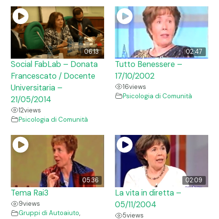
06:13
02:47
Social FabLab – Donata
Tutto Benessere –
Francescato / Docente
17/10/2002
Universitaria –
16
views
Psicologia di Comunità
21/05/2014
12
views
Psicologia di Comunità
05:36
02:09
Tema Rai3
La vita in diretta –
9
views
05/11/2004
Gruppi di Autoaiuto
,
5
views