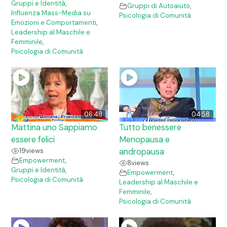
Gruppi e Identità
,
Gruppi di Autoaiuto
,
Influenza Mass-Media su
Psicologia di Comunità
Emozioni e Comportamenti
,
Leadership al Maschile e
Femminile
,
Psicologia di Comunità
06:48
04:58
Mattina uno Sappiamo
Tutto benessere
essere felici
Menopausa e
19
views
andropausa
Empowerment
,
8
views
Gruppi e Identità
,
Empowerment
,
Psicologia di Comunità
Leadership al Maschile e
Femminile
,
Psicologia di Comunità