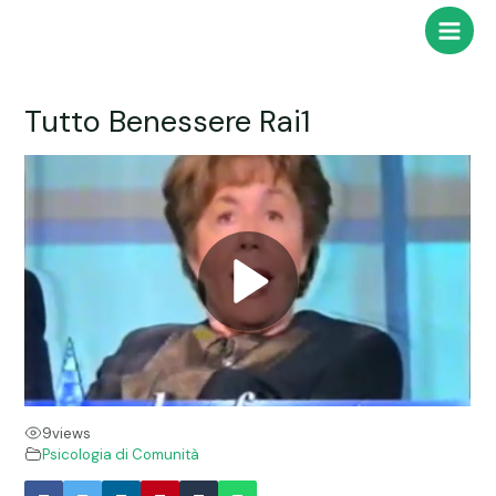
Vai
Main
al
Men
contenuto
Tutto Benessere Rai1
9
views
Psicologia di Comunità