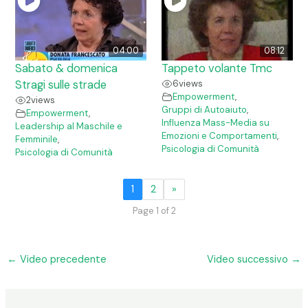
04:00
08:12
Sabato & domenica
Tappeto volante Tmc
Stragi sulle strade
6
views
Empowerment
,
2
views
Gruppi di Autoaiuto
,
Empowerment
,
Influenza Mass-Media su
Leadership al Maschile e
Emozioni e Comportamenti
,
Femminile
,
Psicologia di Comunità
Psicologia di Comunità
1
2
»
Page 1 of 2
←
Video precedente
Video successivo
→